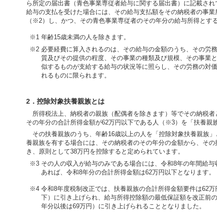
ら所定の届出書（青色事業専従者給与に関する届出書）に記載され
給与の支払を受けた場合には、その給与支払額をその納税者の事業
（※2）し、かつ、その青色事業専従者のその年分の給与所得とす
※1 年齢15歳未満の人を除きます。
※2 必要経費に算入されるのは、その給与の金額のうち、その労
質及びその提供の程度、その事業の種類及び規模、その事業
似するものが支給する給与の状況等に照らし、その労務の対
れるものに限られます。
2．控除対象扶養親族とは
所得税法上、納税者の親族（配偶者を除きます）等でその納税者
その年分の合計所得金額が62万円以下である人（※3）を「扶養親
その扶養親族のうち、年齢16歳以上の人を「控除対象扶養親族」
養親族を有する場合には、その納税者のその年分の金額から、その
き、原則として38万円を控除すると定められています。
※3 その人の収入が給与のみである場合には、令和8年の年間給与収
あれば、令和8年分の合計所得金額は62万円以下となります。
※4 令和8年度税制改正では、扶養親族の合計所得金額要件は62万
下）に引き上げられ、給与所得控除額の最低保証額を改正前の6
年分以後は69万円）に引き上げられることとなりました。