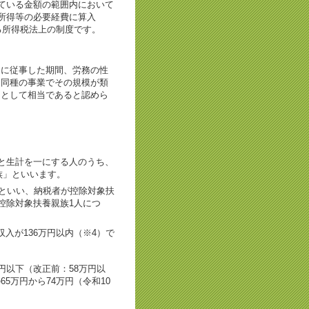
ている金額の範囲内において
所得等の必要経費に算入
る所得税法上の制度です。
務に従事した期間、労務の性
と同種の事業でその規模が類
価として相当であると認めら
と生計を一にする人のうち、
族」といいます。
といい、納税者が控除対象扶
控除対象扶養親族1人につ
入が136万円以内（※4）で
円以下（改正前：58万円以
5万円から74万円（令和10