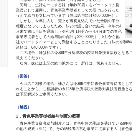
同時に、生計を一にする妹（年齢20歳）をパートタイム従
業員として雇用し、青色事業専従者としての届け出を行った
うえで給与を支払っています（届出給与額月額80,000円）。
しかし、今年に入り、売上が当初見込んでいた金額の半分
程度となってしまったため、妹との話し合いの結果、今年の4
月末で妹は当店を退職し（令和8年1月分から4月分までの青色
事業専従者としての給与額の合計は320,000円）、5月から他
社でパートタイマーとして勤務することとなりました（妹の令和8
込額は、640,000円です）。
この場合、妹は私の令和8年分所得税の控除対象扶養親族となる
教えてください。
なお、妹には上記の給与以外には、所得は一切ありません。
［回答］
今回のご相談の場合、妹さんは令和8年中に青色事業専従者とし
れることから、ご相談者の令和8年分所得税の控除対象扶養親族と
は下記解説をご参照ください。
［解説］
1．青色事業専従者給与制度の概要
青色事業専従者給与制度とは、青色申告の承認を受けている納税
の他の親族（※1）で、その納税者の営む事業に従事する人（青色