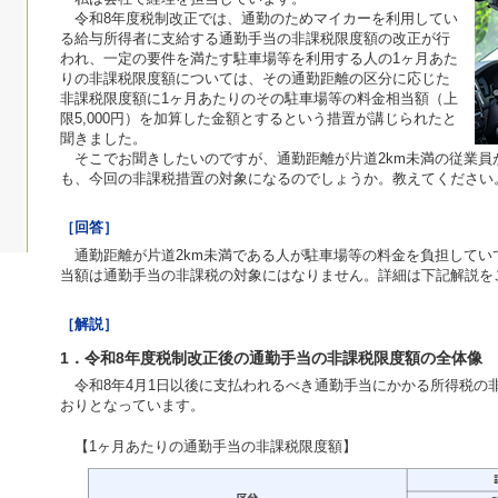
令和8年度税制改正では、通勤のためマイカーを利用してい
る給与所得者に支給する通勤手当の非課税限度額の改正が行
われ、一定の要件を満たす駐車場等を利用する人の1ヶ月あた
りの非課税限度額については、その通勤距離の区分に応じた
非課税限度額に1ヶ月あたりのその駐車場等の料金相当額（上
限5,000円）を加算した金額とするという措置が講じられたと
聞きました。
そこでお聞きしたいのですが、通勤距離が片道2km未満の従業員
も、今回の非課税措置の対象になるのでしょうか。教えてください
［回答］
通勤距離が片道2km未満である人が駐車場等の料金を負担してい
当額は通勤手当の非課税の対象にはなりません。詳細は下記解説を
［解説］
1．令和8年度税制改正後の通勤手当の非課税限度額の全体像
令和8年4月1日以後に支払われるべき通勤手当にかかる所得税の
おりとなっています。
【1ヶ月あたりの通勤手当の非課税限度額】