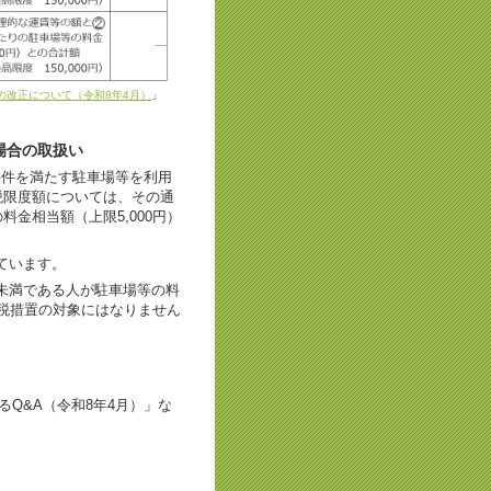
の改正について（令和8年4月）
」
場合の取扱い
要件を満たす駐車場等を利用
税限度額については、その通
金相当額（上限5,000円）
ています。
未満である人が駐車場等の料
税措置の対象にはなりません
るQ&A（令和8年4月）」な