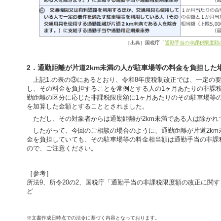
［出典］国税庁「
通勤手当の非課税限度額
2．通勤距離が片道2km未満の人が駐車場等の料金を負担した
上記1.の表の③にあるとおり、令和8年度税制改正では、一定の
し、その料金を負担することを常例とする人の1ヶ月あたりの非課
勤距離の区分に応じた非課税限度額に1ヶ月あたりのその駐車場等の料
を加算した金額とすることとされました。
ただし、その対象者からは通勤距離が2km未満である人は除かれ
したがって、今回のご相談の場合のように、通勤距離が片道2km
金を負担していても、その駐車場等の料金相当額は通勤手当の非課
ので、ご注意ください。
［参考］
所法9、所令20の2、国税庁「通勤手当の非課税限度額の改正に関す
ど
※文書作成日時点での法令に基づく内容となっております。